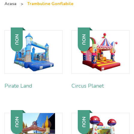
Acasa
Trambuline Gonflabile
NOU
NOU
Pirate Land
Circus Planet
NOU
NOU