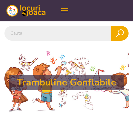
Trambuline Gonflabile