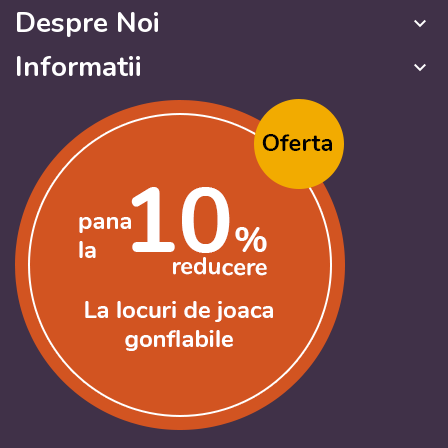
Despre Noi
keyboard_arrow_down
Informatii
keyboard_arrow_down