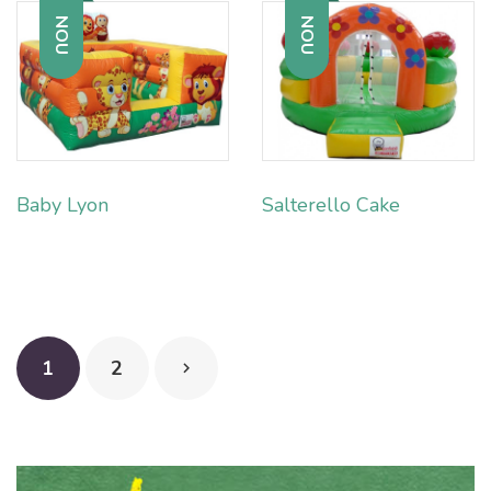
NOU
NOU
Baby Lyon
Salterello Cake
1
2
