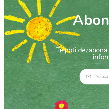
Abon
Te poti dezabona 
infor