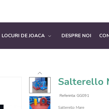
LOCURI DE JOACA
DESPRE NOI
CO
Salterello
Referinta:
GG091
Salterello Mare