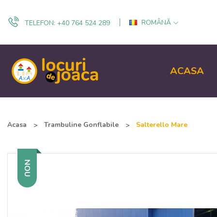
ROMÂNĂ
TELEFON:
+40 764 524 289
ACASA
Acasa
Trambuline Gonflabile
Salterello Mare
NOU