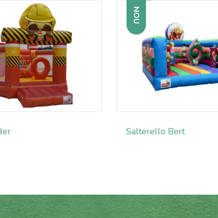
NOU
der
Salterello Bert