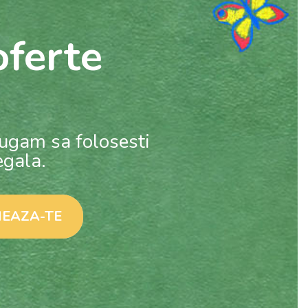
ferte
rugam sa folosesti
egala.