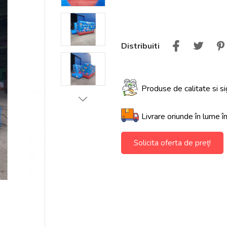
Distribuiti
Produse de calitate si si
Livrare oriunde în lume î
Solicita oferta de preț!