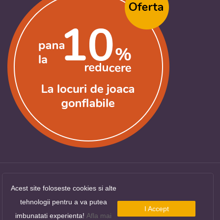
Acest site foloseste cookies si alte
Copyright ©
LocuriDeJoaca.com
. Toate drepturile
tehnologii pentru a va putea
rezervate.
I Accept
imbunatati experienta!
Afla mai