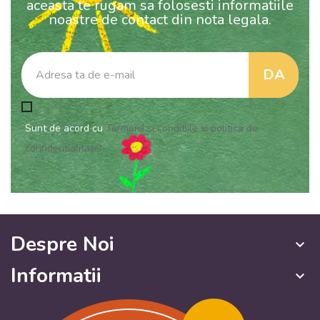
aceasta te rugam sa folosesti informatiile
noastre de contact din nota legala.
Sunt de acord cu
Termenii si conditiile si politica de
confidentialitate!
Despre Noi
keyboard_arrow_down
Informatii
keyboard_arrow_down