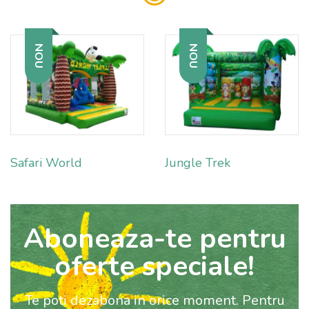
NOU
NOU
Safari World
Jungle Trek
Aboneaza-te pentru
oferte speciale!
Te poti dezabona in orice moment. Pentru