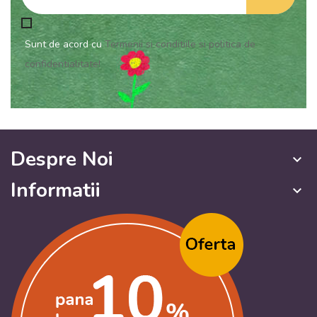
Sunt de acord cu
Termenii si conditiile si politica de
confidentialitate!
Despre Noi
keyboard_arrow_down
Informatii
keyboard_arrow_down