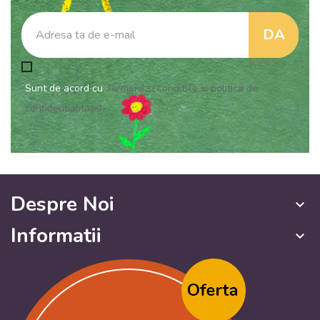
Sunt de acord cu
Termenii si conditiile si politica de
confidentialitate!
Despre Noi
keyboard_arrow_down
Informatii
keyboard_arrow_down