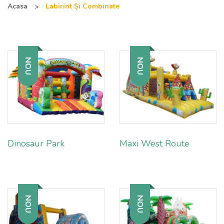
Acasa
Labirint Și Combinate
NOU
NOU
Dinosaur Park
Maxi West Route
NOU
NOU