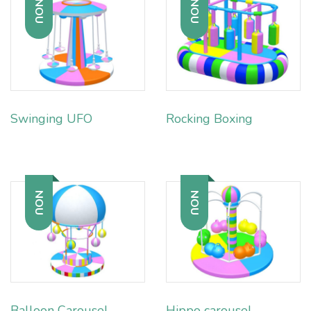
NOU
NOU
Swinging UFO
Rocking Boxing
NOU
NOU
Balloon Carousel
Hippo carousel