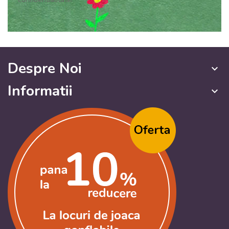
Despre Noi
keyboard_arrow_down
Informatii
keyboard_arrow_down