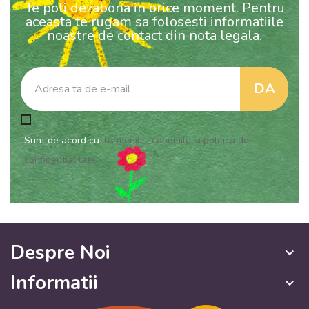
Te poti dezabona in orice moment. Pentru
aceasta te rugam sa folosesti informatiile
noastre de contact din nota legala.
Sunt de acord cu
Termenii si conditiile si politica de
confidentialitate!
Despre Noi
keyboard_arrow_down
Informatii
keyboard_arrow_down