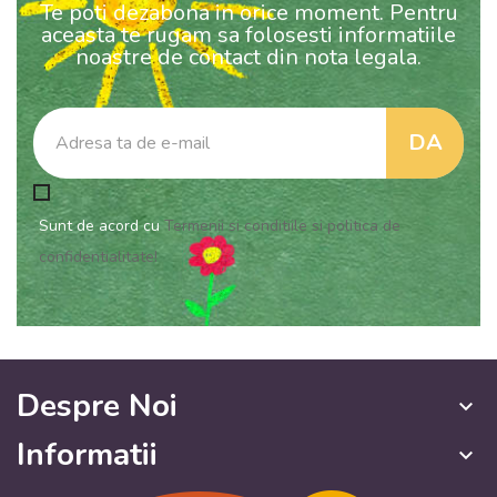
Te poti dezabona in orice moment. Pentru
aceasta te rugam sa folosesti informatiile
noastre de contact din nota legala.
Sunt de acord cu
Termenii si conditiile si politica de
confidentialitate!
Despre Noi
keyboard_arrow_down
Informatii
keyboard_arrow_down