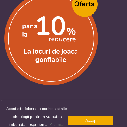
Acest site foloseste cookies si alte
Copyright ©
LocuriDeJoaca.com
. Toate drepturile
tehnologii pentru a va putea
rezervate.
I Accept
imbunatati experienta!
Afla mai