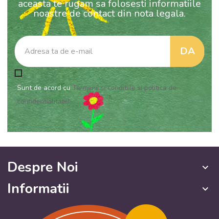
aceasta te rugam sa folosesti informatiile
noastre de contact din nota legala.
Sunt de acord cu
Termenii si conditiile si politica de
confidentialitate!
Despre Noi
keyboard_arrow_down
Informatii
keyboard_arrow_down