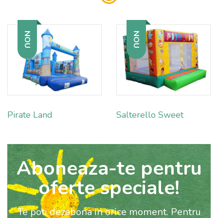
NOU
NOU
Pirate Land
Salterello Sweet
Aboneaza-te pentru
oferte speciale!
Te poti dezabona in orice moment. Pentru