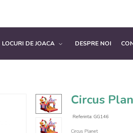
LOCURI DE JOACA
DESPRE NOI
CO
Circus Pla
Referinta:
GG146
Circus Planet