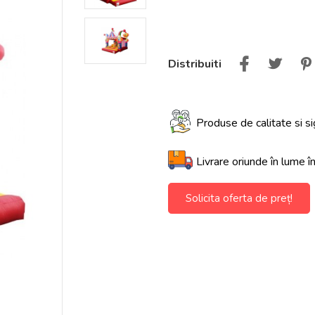
Distribuiti
Produse de calitate si si
Livrare oriunde în lume î
Solicita oferta de preț!