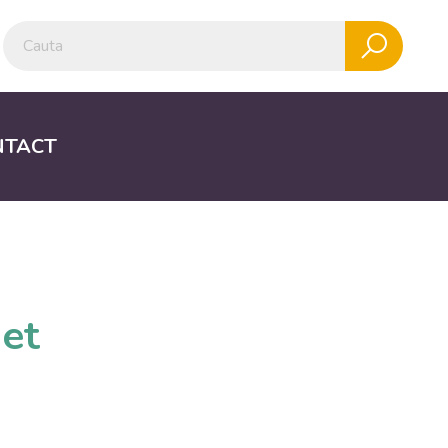
NTACT
net