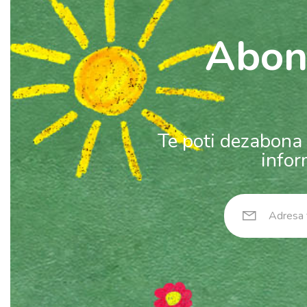
Abon
Te poti dezabona 
infor