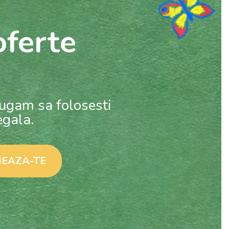
ferte
rugam sa folosesti
egala.