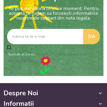
Te poti dezabona in orice moment. Pentru
aceasta te rugam sa folosesti informatiile
noastre de contact din nota legala.
Sunt de acord cu
Termenii si conditiile si politica de
confidentialitate!
Despre Noi
keyboard_arrow_down
Informatii
keyboard_arrow_down