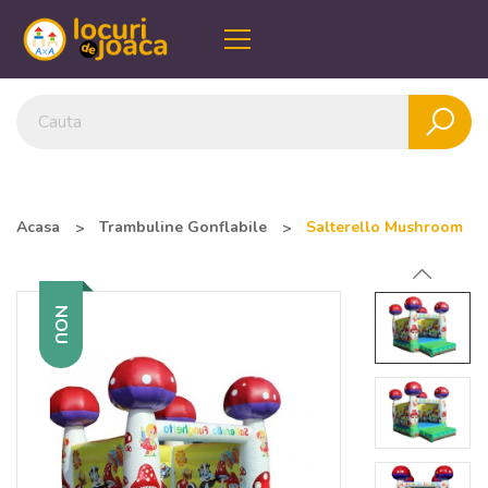
Acasa
Trambuline Gonflabile
Salterello Mushroom
NOU