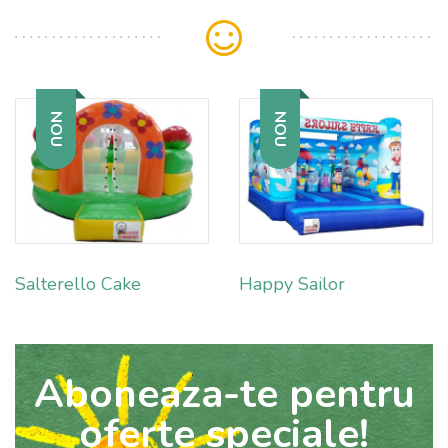
NOU
NOU
Salterello Cake
Happy Sailor
Aboneaza-te pentru
oferte speciale!