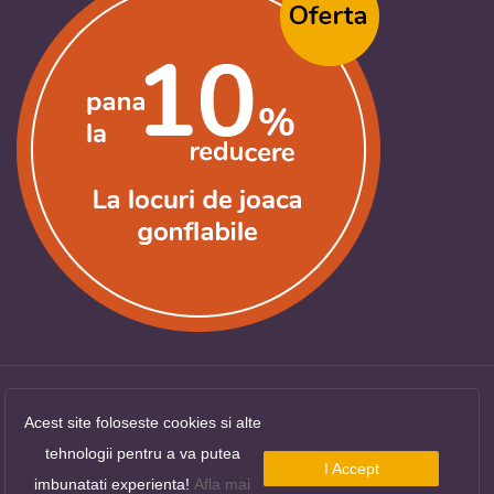
Acest site foloseste cookies si alte
Copyright ©
LocuriDeJoaca.com
. Toate drepturile
tehnologii pentru a va putea
rezervate.
I Accept
imbunatati experienta!
Afla mai