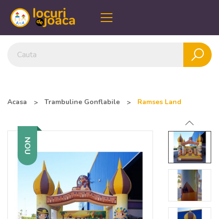
Acasa
Trambuline Gonflabile
Ramses Land
NOU