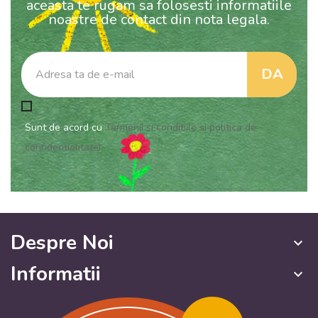
aceasta te rugam sa folosesti informatiile
noastre de contact din nota legala.
Sunt de acord cu
Termenii si conditiile si politica de
confidentialitate!
Despre Noi
keyboard_arrow_down
Informatii
keyboard_arrow_down