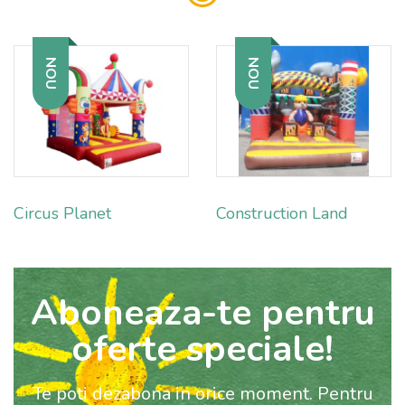
NOU
NOU
Circus Planet
Construction Land
Aboneaza-te pentru
oferte speciale!
Te poti dezabona in orice moment. Pentru