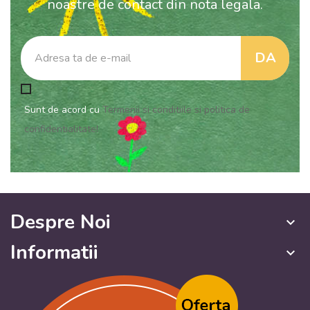
noastre de contact din nota legala.
Sunt de acord cu
Termenii si conditiile si politica de
confidentialitate!
Despre Noi
keyboard_arrow_down
Informatii
keyboard_arrow_down