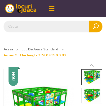
Acasa
Loc De Joaca Standard
Arrow Of The Jungle 3.74 X 4.95 X 2.80
NOU