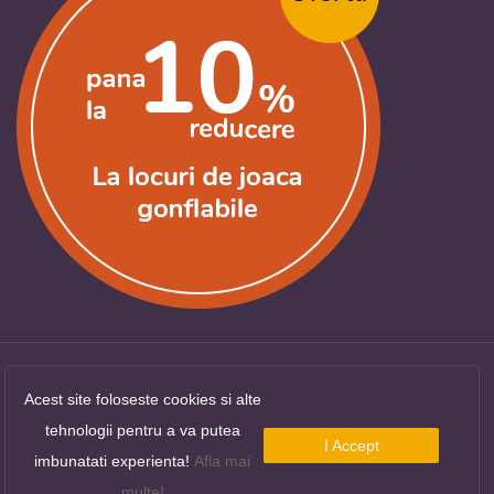
Acest site foloseste cookies si alte
Copyright ©
LocuriDeJoaca.com
. Toate drepturile
tehnologii pentru a va putea
rezervate.
I Accept
imbunatati experienta!
Afla mai
multe!