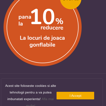
Acest site foloseste cookies si alte
Copyright ©
LocuriDeJoaca.com
. Toate drepturile
tehnologii pentru a va putea
rezervate.
I Accept
imbunatati experienta!
Afla mai
multe!