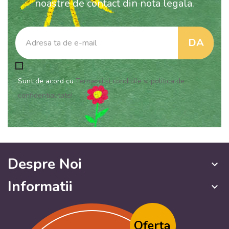
noastre de contact din nota legala.
Sunt de acord cu
Termenii si conditiile si politica de
confidentialitate!
Despre Noi
keyboard_arrow_down
Informatii
keyboard_arrow_down