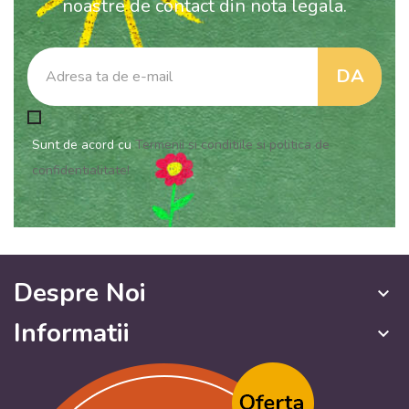
noastre de contact din nota legala.
Sunt de acord cu
Termenii si conditiile si politica de
confidentialitate!
Despre Noi
keyboard_arrow_down
Informatii
keyboard_arrow_down