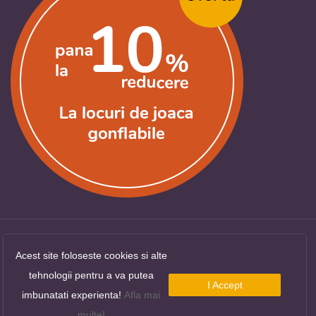
Acest site foloseste cookies si alte
Copyright ©
LocuriDeJoaca.com
. Toate drepturile
tehnologii pentru a va putea
rezervate.
I Accept
imbunatati experienta!
Afla mai
multe!