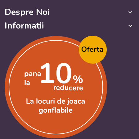
Despre Noi
keyboard_arrow_down
Informatii
keyboard_arrow_down