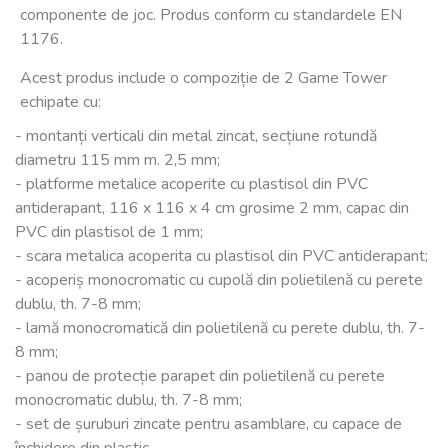
componente de joc. Produs conform cu standardele EN
1176.
Acest produs include o compoziție de 2 Game Tower
echipate cu:
- montanți verticali din metal zincat, secțiune rotundă
diametru 115 mm m. 2,5 mm;
- platforme metalice acoperite cu plastisol din PVC
antiderapant, 116 x 116 x 4 cm grosime 2 mm, capac din
PVC din plastisol de 1 mm;
- scara metalica acoperita cu plastisol din PVC antiderapant;
- acoperiș monocromatic cu cupolă din polietilenă cu perete
dublu, th. 7-8 mm;
- lamă monocromatică din polietilenă cu perete dublu, th. 7-
8 mm;
- panou de protecție parapet din polietilenă cu perete
monocromatic dublu, th. 7-8 mm;
- set de șuruburi zincate pentru asamblare, cu capace de
închidere din plastic