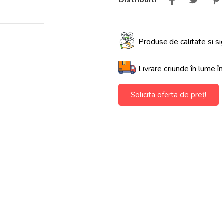
Distribuiti
Produse de calitate si si
Livrare oriunde în lume î
Solicita oferta de preț!