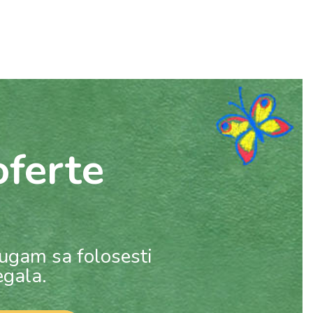
ferte
rugam sa folosesti
egala.