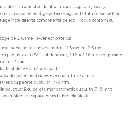
rmat dintr-un amestec de atracții care asigură o joacă și
aluminiu și polietilenă, garantează siguranța tuturor oaspeților
a alege între diferite componente de joc. Produs conform cu
oziție de 2 Game Tower echipate cu:
 zincat, secțiune rotundă diametru 115 mm m. 2,5 mm;
e cu plastisol din PVC antiderapant, 116 x 116 x 4 cm grosime
isol de 1 mm;
plastisol din PVC antiderapant;
olă din polietilenă cu perete dublu, th. 7-8 mm;
etilenă cu perete dublu, th. 7-8 mm;
din polietilenă cu perete monocromatic dublu, th. 7-8 mm;
u asamblare, cu capace de închidere din plastic