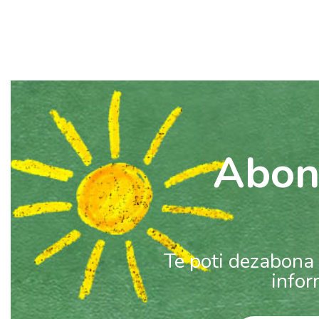
Abon
Te poti dezabona 
infor