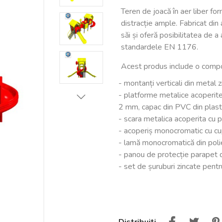
Teren de joacă în aer liber fo
distracție ample. Fabricat din 
săi și oferă posibilitatea de 
standardele EN 1176.
Acest produs include o comp
- montanți verticali din metal
- platforme metalice acoperit
2 mm, capac din PVC din plast
- scara metalica acoperita cu 
- acoperiș monocromatic cu cup
- lamă monocromatică din poli
- panou de protecție parapet 
- set de șuruburi zincate pentr