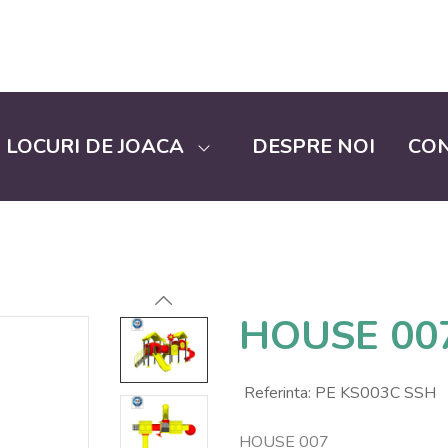
LOCURI DE JOACA
DESPRE NOI
CO
HOUSE 00
Referinta:
PE KS003C SSH
HOUSE 007