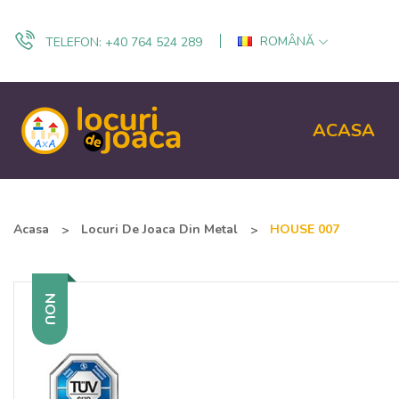
ROMÂNĂ
TELEFON:
+40 764 524 289
ACASA
Acasa
Locuri De Joaca Din Metal
HOUSE 007
NOU