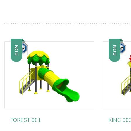
NOU
NOU
FOREST 001
KING 00