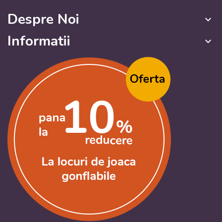
Despre Noi
keyboard_arrow_down
Informatii
keyboard_arrow_down