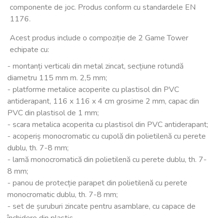
componente de joc. Produs conform cu standardele EN
1176.
Acest produs include o compoziție de 2 Game Tower
echipate cu:
- montanți verticali din metal zincat, secțiune rotundă
diametru 115 mm m. 2,5 mm;
- platforme metalice acoperite cu plastisol din PVC
antiderapant, 116 x 116 x 4 cm grosime 2 mm, capac din
PVC din plastisol de 1 mm;
- scara metalica acoperita cu plastisol din PVC antiderapant;
- acoperiș monocromatic cu cupolă din polietilenă cu perete
dublu, th. 7-8 mm;
- lamă monocromatică din polietilenă cu perete dublu, th. 7-
8 mm;
- panou de protecție parapet din polietilenă cu perete
monocromatic dublu, th. 7-8 mm;
- set de șuruburi zincate pentru asamblare, cu capace de
închidere din plastic